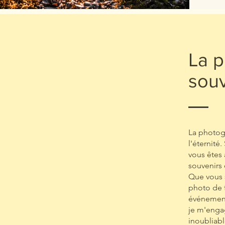
La p
souv
La photog
l'éternité
vous êtes 
souvenirs
Que vous 
photo de f
événement
je m'engag
inoubliabl