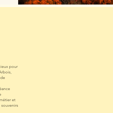
cieux pour
Arbois,
 de
séance
e
métier et
 souvenirs