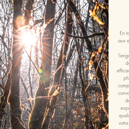
Nom du projet
Description de votre projet. R
pour présenter votre travail et s
Cliquez sur « Modifier texte » o
En t
aux e
zone de texte pour commencer
l’en
d
effic
ph
compr
conva
d
expe
qual
votre