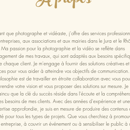
À propos
édigez un court résumé
on contexte aux visiteurs.
u double-cliquez sur la
ant que photographe et vidéaste, j'offre des services professionn
ntreprises, aux associations et aux mairies dans le Jura et le Rh
.
Ma passion pour la photographie et la vidéo se reflète dans
gagement de mes travaux, qui sont adaptés aux besoins spécifi
e chaque client. Je m'engage à fournir des solutions créatives et
aces pour vous aider à atteindre vos objectifs de communication
ilosophie est de travailler en étroite collaboration avec vous pou
endre votre vision et vous proposer des solutions sur mesure. Je 
incu que la clé du succès réside dans l'écoute et la compréhen
es besoins de mes clients. Avec des années d'expérience et une
rtise approfondie, je suis en mesure de produire des contenus
ité pour tous les types de projets. Que vous cherchiez à promou
 entreprise, à couvrir un événement ou à sensibiliser le public à