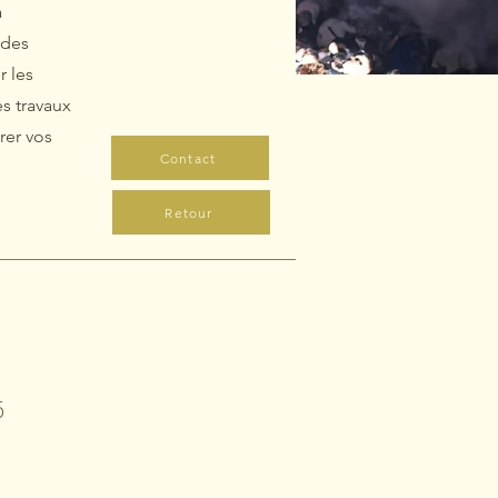
a
 des
r les
s travaux
rer vos
Contact
Retour
5