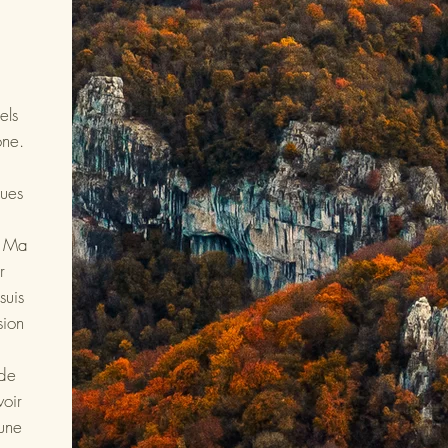
els
ône.
ques
. Ma
r
suis
sion
 de
voir
 une